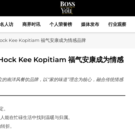
Boss and You
揭示企业家精神与商业机遇
名人访
商界时讯
个人荣誉榜
媒体发布
行业观察
ock Kee Kopitiam 福气安康成为情感品牌
ock Kee Kopitiam 福气安康成为情感
立的南洋风餐饮品牌，以“家的味道”理念为核心，融合传统情感
决定。
让人能在忙碌生活中找到温暖与归属。
生的转折。