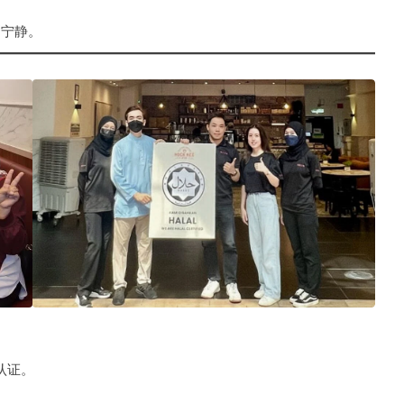
刻宁静。
真认证。