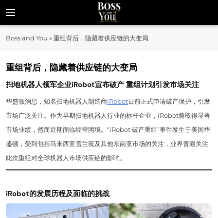
Skip
to
Boss and You
content
揭示企业家精神与商业机遇
Boss and You
»
重组背后，隐藏着供应链的大变局
重组背后，隐藏着供应链的大变局
扫地机器人领军企业iRobot宣布破产 重组计划引发市场关注
华盛顿消息，知名扫地机器人制造商
iRobot
日前正式申请破产保护，引发
市场广泛关注。作为早期扫地机器人行业的标杆企业，iRobot曾取得显著
市场业绩，然而近期面临经营困境。“iRobot 破产重组”事件发生于美国华
盛顿，受到包括马来西亚雪兰莪及其他东南亚市场的关注，业界普遍关注
此次重组对全球机器人市场供应链的影响。
iRobot的发展历程及面临的挑战