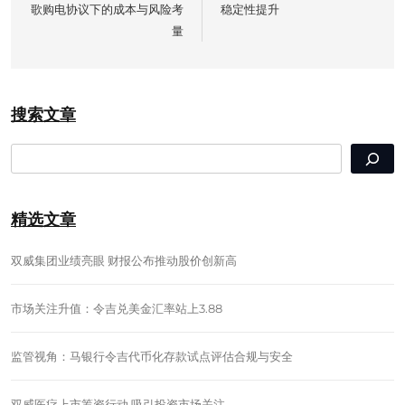
歌购电协议下的成本与风险考
稳定性提升
量
搜索文章
SEARCH
精选文章
双威集团业绩亮眼 财报公布推动股价创新高
市场关注升值：令吉兑美金汇率站上3.88
监管视角：马银行令吉代币化存款试点评估合规与安全
双威医疗上市筹资行动 吸引投资市场关注