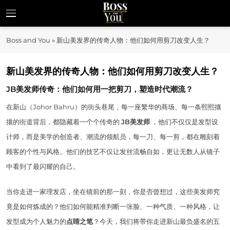
Skip
to
Boss and You
content
揭示企业家精神与商业机遇
Boss and You
»
新山美发界的传奇人物：他们如何用剪刀改变人生？
新山美发界的传奇人物：他们如何用剪刀改变人生？
JB美发师传奇：他们如何用一把剪刀，塑造时代潮流？
在新山（Johor Bahru）的街头巷尾，每一座繁华的商场、每一条熙熙攘
攘的街道背后，都隐藏着一个个传奇的
JB美发师
，他们不仅仅是发型设
计师，而是美学的创造者、潮流的领航员，每一刀、每一剪，都在雕刻着
顾客的个性与风格。他们的技艺不仅让发丝流畅自如，更让无数人从镜子
中看到了最闪耀的自己。
当你走进一家理发店，坐在镜前的那一刻，你是否曾想过，这些美发师究
竟是如何炼成的？他们如何能精准判断一张脸、一种气质、一种风格，让
发型成为个人魅力的
点睛之笔
？今天，我们将带你走进新山最负盛名的五