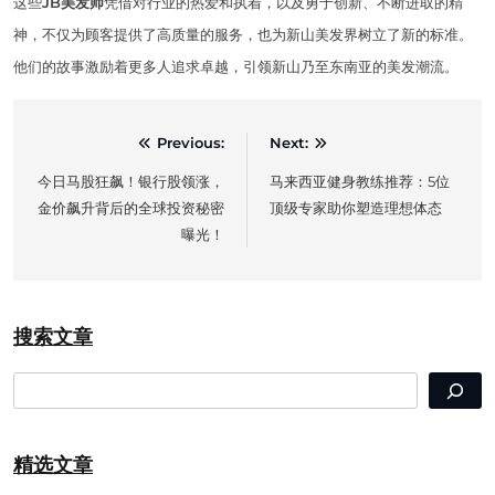
这些
JB美发师
凭借对行业的热爱和执着，以及勇于创新、不断进取的精
神，不仅为顾客提供了高质量的服务，也为新山美发界树立了新的标准。
他们的故事激励着更多人追求卓越，引领新山乃至东南亚的美发潮流。
Post
Previous:
Next:
navigation
今日马股狂飙！银行股领涨，
马来西亚健身教练推荐：5位
金价飙升背后的全球投资秘密
顶级专家助你塑造理想体态
曝光！
搜索文章
SEARCH
精选文章