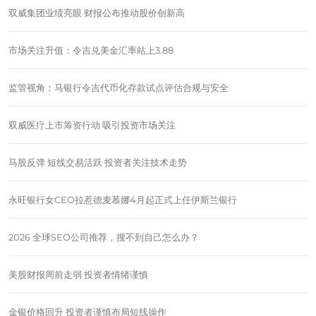
双威集团业绩亮眼 财报公布推动股价创新高
市场关注升值：令吉兑美金汇率站上3.88
监管视角：马银行令吉代币化存款试点评估合规与安全
双威医疗上市筹资行动 吸引投资市场关注
马股反弹 短线交易活跃 投资者关注技术走势
永旺银行女CEO拉惹德麦慕娜4月起正式上任伊斯兰银行
2026 全球SEO公司推荐，搜不到自己怎么办？
美股财报周前走弱 投资者情绪谨慎
金银价格回升 投资者谨慎布局短线操作