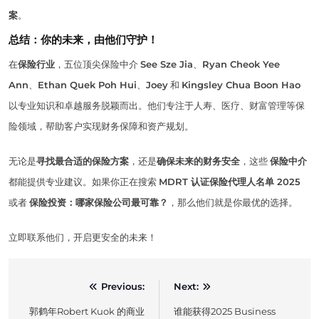
案
。
总结：你的未来，由他们守护！
在
保险行业
，五位顶尖保险中介
See Sze Jia
、
Ryan Cheok Yee
Ann
、
Ethan Quek Poh Hui
、
Joey
和
Kingsley Chua Boon Hao
以专业知识和卓越服务脱颖而出。他们专注于人寿、医疗、财富管理等保
险领域，帮助客户实现财务保障和资产规划。
无论是
寻找最合适的保险方案
，还是
确保未来的财务安全
，这些
保险中介
都能提供专业建议。如果你正在搜索
MDRT 认证保险代理人名单 2025
或者
保险投资：哪家保险公司最可靠？
，那么他们就是你最优的选择。
立即联系他们，开启更安全的未来！
Post
Previous:
Next:
navigation
郭鹤年Robert Kuok 的商业
谁能获得2025 Business