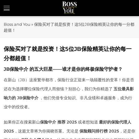
Skip
to
Boss and You
content
揭示企业家精神与商业机遇
Boss and You
»
保险买对了就是投资！这5位JB保险精英让你的每一分都
超值！
保险买对了就是投资！这5位JB保险精英让你的每一
分都超值！
JB保险中介
的五大巨星——谁才是你的终极保险守护者？
在新山（JB）这座繁华都市，保险行业正迎来一场颠覆性的变革！你是否
还在为选择哪位保险代理人而烦恼？别担心，我们为你精选了
五位最具影
响力的 JB保险中介
，他们凭借专业知识、非凡业绩和卓越服务，成为行
业中的佼佼者。
如果你正在搜索新山
保险中介 推荐 2025
或者想知道
最好的保险代理人
2025
，这篇文章将为你揭晓答案。无论是
保险顾问排行榜 2025
，还是你