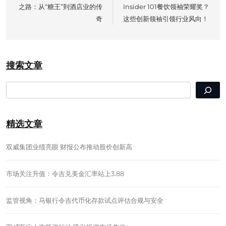
之路：从“糖王”到酒店业的传
Insider 101餐饮领袖荣耀奖？
奇
这些创新领袖引领行业风向！
搜索文章
SEARCH
精选文章
双威集团业绩亮眼 财报公布推动股价创新高
市场关注升值：令吉兑美金汇率站上3.88
监管视角：马银行令吉代币化存款试点评估合规与安全