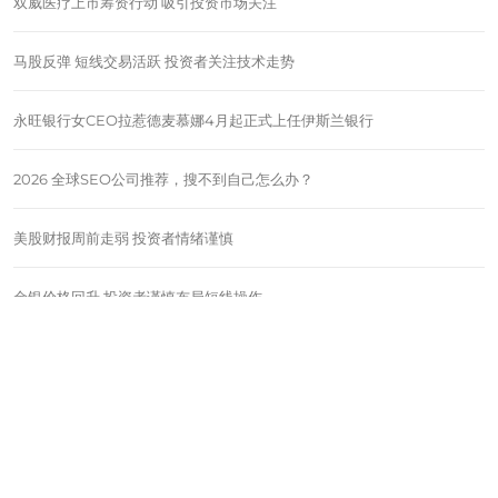
双威医疗上市筹资行动 吸引投资市场关注
马股反弹 短线交易活跃 投资者关注技术走势
永旺银行女CEO拉惹德麦慕娜4月起正式上任伊斯兰银行
2026 全球SEO公司推荐，搜不到自己怎么办？
美股财报周前走弱 投资者情绪谨慎
金银价格回升 投资者谨慎布局短线操作
令吉走强｜出口企业盈利承压 消费者节前受益