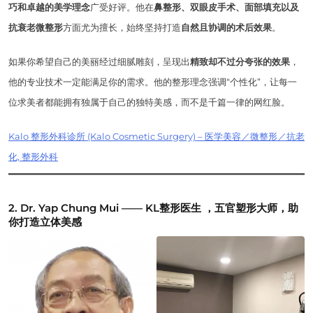
巧和卓越的美学理念
广受好评。他在
鼻整形、双眼皮手术、面部填充以及
抗衰老微整形
方面尤为擅长，始终坚持打造
自然且协调的术后效果
。
如果你希望自己的美丽经过细腻雕刻，呈现出
精致却不过分夸张的效果
，
他的专业技术一定能满足你的需求。他的整形理念强调“个性化”，让每一
位求美者都能拥有独属于自己的独特美感，而不是千篇一律的网红脸。
Kalo 整形外科诊所 (Kalo Cosmetic Surgery) – 医学美容／微整形／抗老
化, 整形外科
2. Dr. Yap Chung Mui —— KL整形医生
，
五官塑形大师，助
你打造立体美感