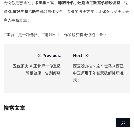
无论你是想通过手术
重塑五官、雕塑身形，还是通过微整形精致调整
，这
些
KL最好的整形医生
都能提供安全、专业的医美方案，让你安心变美，开
启人生新篇章！
**美丽，是一种选择。**选对医生，你的蜕变将更惊艳！💎✨
Post
Previous:
Next:
navigation
五位顶尖KL正骨师带你重塑
西医没办法？这 5 位马来西亚
脊椎健康，告别疼痛
中医师用千年智慧破解健康难
题！
搜索文章
SEARCH