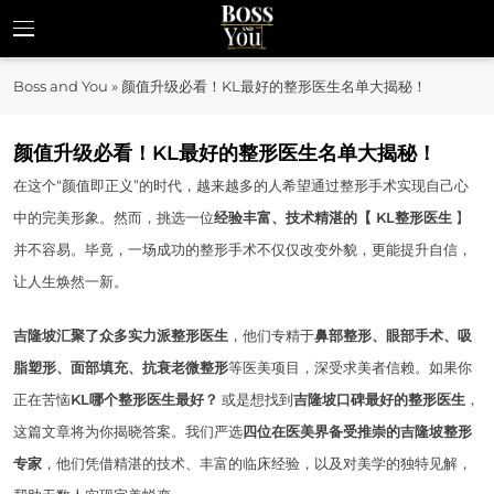
Skip
to
Boss and You
content
揭示企业家精神与商业机遇
Boss and You
»
颜值升级必看！KL最好的整形医生名单大揭秘！
颜值升级必看！KL最好的整形医生名单大揭秘！
在这个“颜值即正义”的时代，越来越多的人希望通过整形手术实现自己心
中的完美形象。然而，挑选一位
经验丰富、技术精湛的【 KL整形医生
】
并不容易。毕竟，一场成功的整形手术不仅仅改变外貌，更能提升自信，
让人生焕然一新。
吉隆坡汇聚了众多实力派整形医生
，他们专精于
鼻部整形、眼部手术、吸
脂塑形、面部填充、抗衰老微整形
等医美项目，深受求美者信赖。如果你
正在苦恼
KL哪个整形医生最好？
或是想找到
吉隆坡口碑最好的整形医生
，
这篇文章将为你揭晓答案。我们严选
四位在医美界备受推崇的吉隆坡整形
专家
，他们凭借精湛的技术、丰富的临床经验，以及对美学的独特见解，