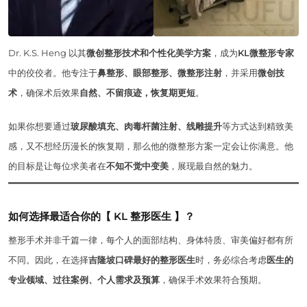
Dr. K.S. Heng 以其
微创整形技术和个性化美学方案
，成为
KL微整形专家
中的佼佼者。他专注于
鼻整形、眼部整形、微整形注射
，并采用
微创技
术
，确保术后效果
自然、不留痕迹，恢复期更短
。
如果你想要通过
玻尿酸填充、肉毒杆菌注射、线雕提升
等方式达到精致美
感，又不想经历漫长的恢复期，那么他的微整形方案一定会让你满意。他
的目标是让每位求美者在
不知不觉中变美
，展现最自然的魅力。
如何选择最适合你的【 KL 整形医生 】？
整形手术并非千篇一律，每个人的面部结构、身体特质、审美偏好都有所
不同。因此，在选择
吉隆坡口碑最好的整形医生
时，务必综合考虑
医生的
专业领域、过往案例、个人需求及预算
，确保手术效果符合预期。