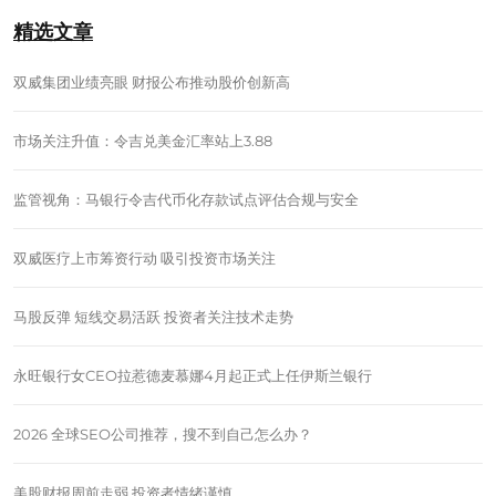
精选文章
双威集团业绩亮眼 财报公布推动股价创新高
市场关注升值：令吉兑美金汇率站上3.88
监管视角：马银行令吉代币化存款试点评估合规与安全
双威医疗上市筹资行动 吸引投资市场关注
马股反弹 短线交易活跃 投资者关注技术走势
永旺银行女CEO拉惹德麦慕娜4月起正式上任伊斯兰银行
2026 全球SEO公司推荐，搜不到自己怎么办？
美股财报周前走弱 投资者情绪谨慎