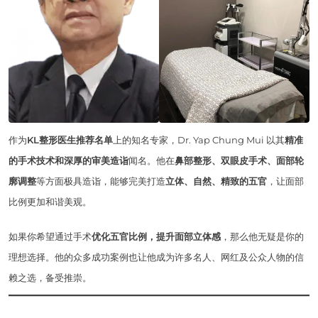
作为
KL整形医生推荐名单
上的知名专家，Dr. Yap Chung Mui 以其
精准
的手术技术和深厚的审美造诣
闻名。他在
鼻部整形、双眼皮手术、面部轮
廓调整
等方面极具造诣，能够完美打造
立体、自然、精致的五官
，让面部
比例更加和谐美观。
如果你希望通过手术
优化五官比例，提升面部立体感
，那么他无疑是你的
理想选择。他的众多成功案例也让他成为许多名人、网红及公众人物的信
赖之选，备受推崇。