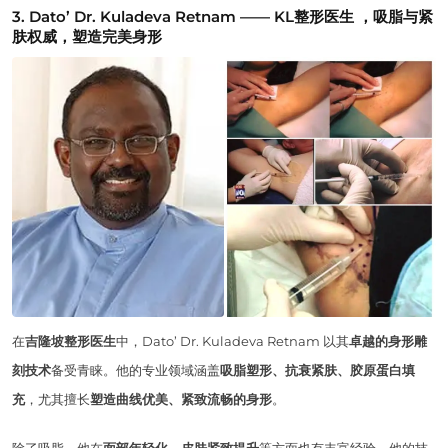
3. Dato’ Dr. Kuladeva Retnam —— KL整形医生
，
吸脂与紧
肤权威，塑造完美身形
在
吉隆坡整形医生
中，Dato’ Dr. Kuladeva Retnam 以其
卓越的身形雕
刻技术
备受青睐。他的专业领域涵盖
吸脂塑形、抗衰紧肤、胶原蛋白填
充
，尤其擅长
塑造曲线优美、紧致流畅的身形
。
除了吸脂，他在
面部年轻化、皮肤紧致提升
等方面也有丰富经验。他的技