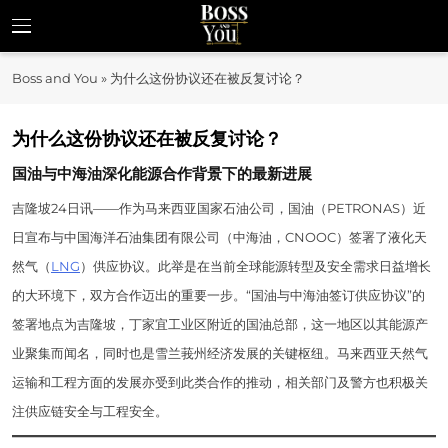
Skip
to
Boss and You
content
揭示企业家精神与商业机遇
Boss and You
»
为什么这份协议还在被反复讨论？
为什么这份协议还在被反复讨论？
国油与中海油深化能源合作背景下的最新进展
吉隆坡24日讯——作为马来西亚国家石油公司，国油（PETRONAS）近
日宣布与中国海洋石油集团有限公司（中海油，CNOOC）签署了液化天
然气（
LNG
）供应协议。此举是在当前全球能源转型及安全需求日益增长
的大环境下，双方合作迈出的重要一步。“国油与中海油签订供应协议”的
签署地点为吉隆坡，丁家宜工业区附近的国油总部，这一地区以其能源产
业聚集而闻名，同时也是雪兰莪州经济发展的关键枢纽。马来西亚天然气
运输和工程方面的发展亦受到此类合作的推动，相关部门及警方也积极关
注供应链安全与工程安全。