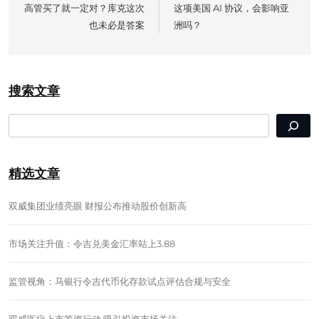
高管买了就一定对？库克这次
这项美国 AI 协议，会影响亚
也未必是答案
洲吗？
搜索文章
SEARCH
精选文章
双威集团业绩亮眼 财报公布推动股价创新高
市场关注升值：令吉兑美金汇率站上3.88
监管视角：马银行令吉代币化存款试点评估合规与安全