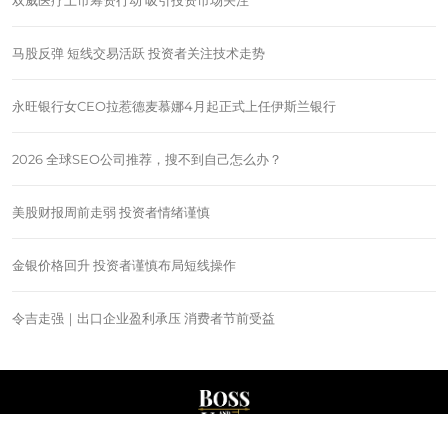
双威医疗上市筹资行动 吸引投资市场关注
马股反弹 短线交易活跃 投资者关注技术走势
永旺银行女CEO拉惹德麦慕娜4月起正式上任伊斯兰银行
2026 全球SEO公司推荐，搜不到自己怎么办？
美股财报周前走弱 投资者情绪谨慎
金银价格回升 投资者谨慎布局短线操作
令吉走强｜出口企业盈利承压 消费者节前受益